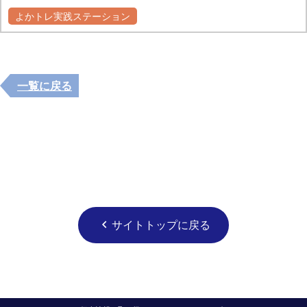
よかトレ実践ステーション
自主グループ
一覧に戻る
サイトトップに戻る
chevron_left