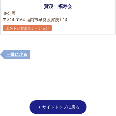
賀茂 福寿会
免公園
〒814-0164
福岡市早良区賀茂1-14
よかトレ実践ステーション
一覧に戻る
サイトトップに戻る
chevron_left