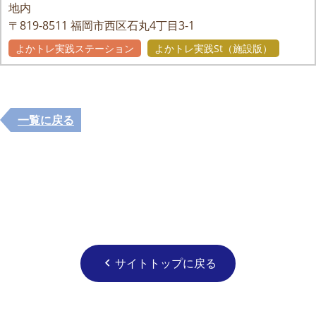
地内
〒819-8511
福岡市西区石丸4丁目3-1
よかトレ実践ステーション
よかトレ実践St（施設版）
一覧に戻る
サイトトップに戻る
chevron_left