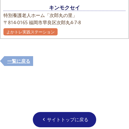
キンモクセイ
特別養護老人ホーム「次郎丸の里」
〒814-0165
福岡市早良区次郎丸4-7-8
よかトレ実践ステーション
一覧に戻る
サイトトップに戻る
chevron_left