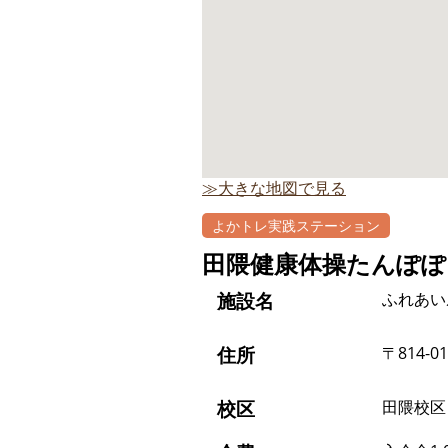
≫大きな地図で見る
よかトレ実践ステーション
田隈健康体操たんぽぽ
施設名
ふれあい
住所
〒814-0
校区
田隈校区