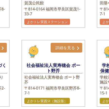
賀茂公民館
田隈
8-
〒814-0164
福岡市早良区賀茂1-
〒814
33-7
7-1
よかトレ実践ステーション
よ
詳細を見る
づく
社会福祉法人実寿穂会 ポー
学
ト野芥
保
り
社会福祉法人実寿穂会 ポート野
学校
芥
施設
2-
〒814-0171
福岡市早良区野芥8-
〒814
7-1
15-1
よかトレ実践St（施設版）
よか