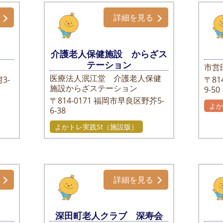
詳細を見る
介護老人保健施設 からざス
テーション
市営
医療法人泯江堂 介護老人保健
3-
〒814
施設からざステーション
9-50
〒814-0171
福岡市早良区野芥5-
よ
6-38
よかトレ実践St（施設版）
詳細を見る
深田町老人クラブ 深寿会