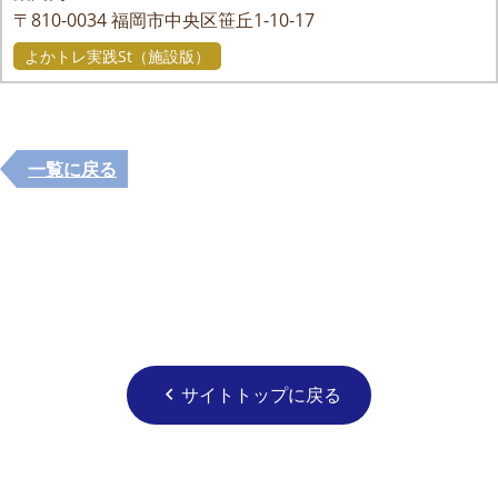
〒810-0034
福岡市中央区笹丘1-10-17
よかトレ実践St（施設版）
一覧に戻る
サイトトップに戻る
chevron_left