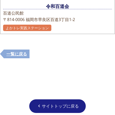
令和百道会
百道公民館
〒814-0006
福岡市早良区百道3丁目1-2
よかトレ実践ステーション
自主グループ
一覧に戻る
サイトトップに戻る
chevron_left