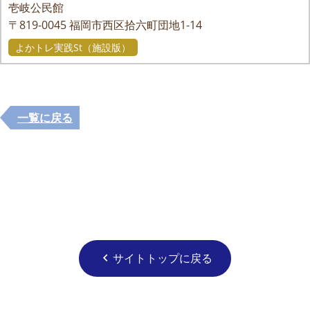
壱岐公民館
〒819-0045
福岡市西区拾六町団地1-14
よかトレ実践St（施設版）
一覧に戻る
サイトトップに戻る
chevron_left