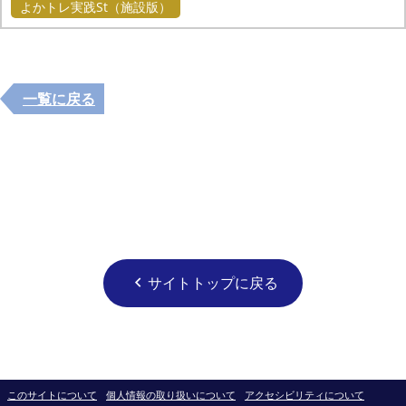
よかトレ実践St（施設版）
一覧に戻る
サイトトップに戻る
chevron_left
このサイトについて
個人情報の取り扱いについて
アクセシビリティについて