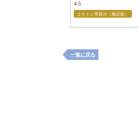
4-5
よかトレ実践St（施設版）
一覧に戻る