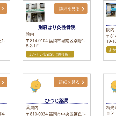
詳細を見る
別府はり灸整骨院
院内
院内
〒814
1-
〒814-0104
福岡市城南区別府1-
19-1
8-2-1Ｆ
よか
よかトレ実践St（施設版）
詳細を見る
ひつじ薬局
薬局内
梅光
ョン
4-
〒810-0034
福岡市中央区笹丘1-