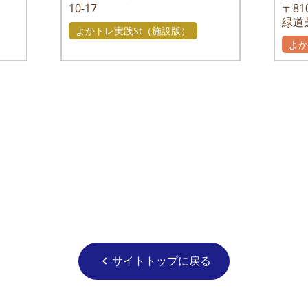
10-17
〒810
緑道
よかトレ実践St（施設版）
よ
サイトトップに戻る
chevron_left