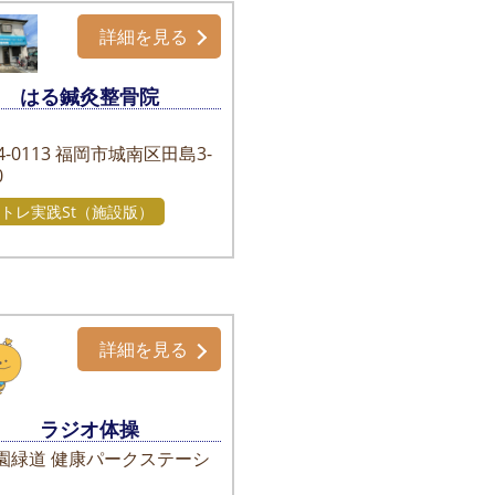
詳細を見る
はる鍼灸整骨院
-0113
福岡市城南区田島3-
0
トレ実践St（施設版）
詳細を見る
ラジオ体操
園緑道 健康パークステーシ