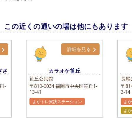
この近くの通いの場は他にもあります
詳細を見る
ざさ
カラオケ笹丘
笹丘公民館
長尾
1-
〒810-0034
福岡市中央区笹丘1-
〒814
13-41
3-14
よかトレ実践ステーション
よ
よか