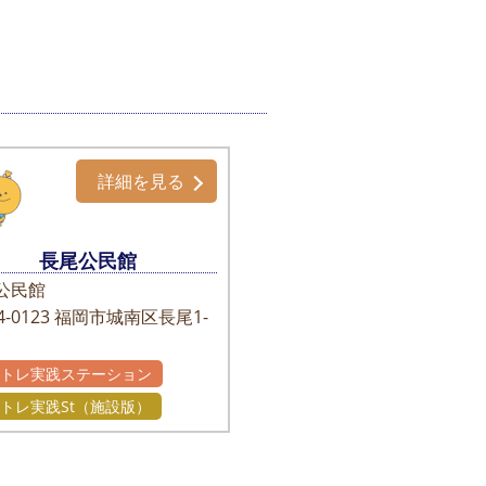
詳細を見る
長尾公民館
公民館
-0123
福岡市城南区長尾1-
かトレ実践ステーション
トレ実践St（施設版）