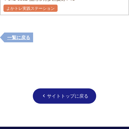
よかトレ実践ステーション
一覧に戻る
サイトトップに戻る
chevron_left