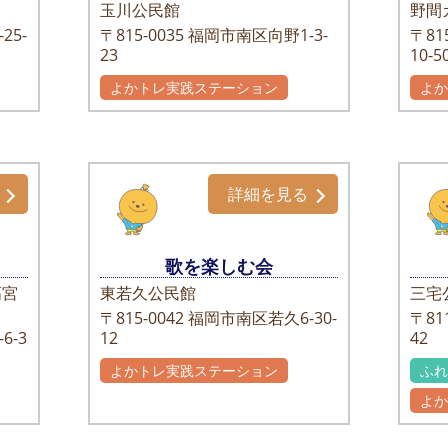
玉川公民館
野間
25-
〒815-0035
福岡市南区向野1-3-
〒815
23
10-
よかトレ実践ステーション
よ
詳細を見る
歌を楽しむ会
高宮
東若久公民館
三宅
〒815-0042
福岡市南区若久6-30-
〒811
6-3
12
42
よかトレ実践ステーション
ふ
よ