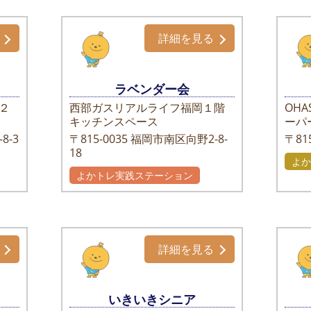
詳細を見る
ラベンダー会
２
西部ガスリアルライフ福岡１階
OHA
キッチンスペース
ーパ
8-3
〒815-0035
福岡市南区向野2-8-
〒815
18
よか
よかトレ実践ステーション
詳細を見る
いきいきシニア