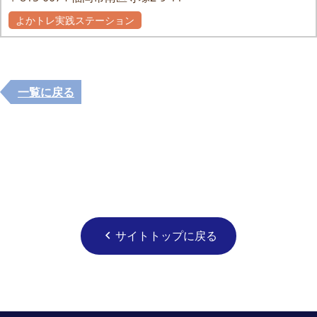
よかトレ実践ステーション
自主グループ
一覧に戻る
サイトトップに戻る
chevron_left