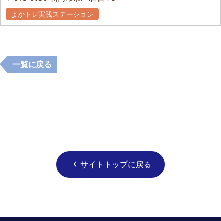
よかトレ実践ステーション
一覧に戻る
サイトトップに戻る
chevron_left