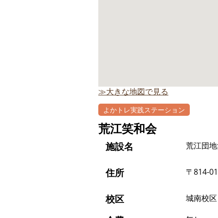
≫大きな地図で見る
よかトレ実践ステーション
荒江笑和会
施設名
荒江団地
住所
〒814-
校区
城南校区