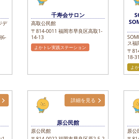
千寿会サロン
S
ジデ
高取公民館
〒814-0011
福岡市早良区高取1-
SO
6-
14-13
ス福
よかトレ実践ステーション
〒814
18-3
よか
詳細を見る
原公民館
原公民館
原公
1-
〒814-0022
福岡市早良区原2-5-2
〒814