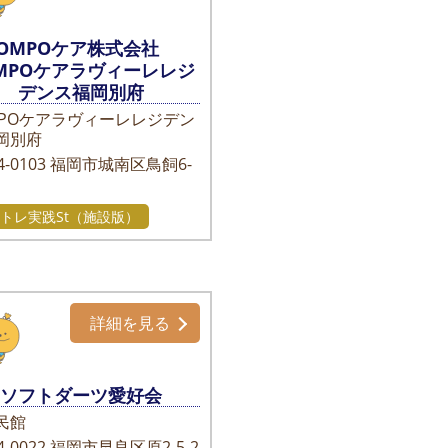
SOMPOケア株式会社
OMPOケアラヴィーレレジ
デンス福岡別府
MPOケアラヴィーレレジデン
岡別府
-0103
福岡市城南区鳥飼6-
1
トレ実践St（施設版）
詳細を見る
ソフトダーツ愛好会
民館
-0022
福岡市早良区原2-5-2