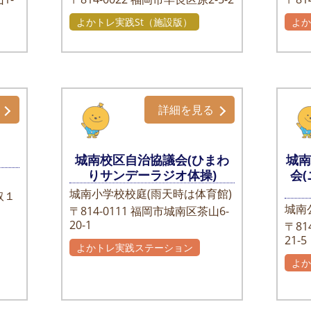
よかトレ実践St（施設版）
よ
詳細を見る
城南校区自治協議会(ひまわ
城
りサンデーラジオ体操)
会
城南小学校校庭(雨天時は体育館)
取１
城南
〒814-0111
福岡市城南区茶山6-
20-1
〒814
21-5
よかトレ実践ステーション
よ
自