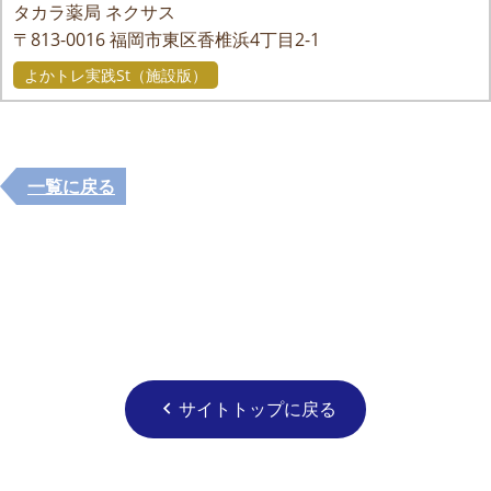
タカラ薬局 ネクサス
〒813-0016
福岡市東区香椎浜4丁目2-1
よかトレ実践St（施設版）
一覧に戻る
サイトトップに戻る
chevron_left