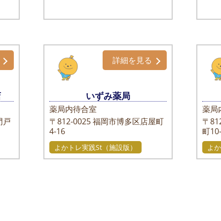
詳細を見る
店
いずみ薬局
薬局内待合室
薬局
門戸
〒812-0025
福岡市博多区店屋町
〒812
4-16
町10
よかトレ実践St（施設版）
よか