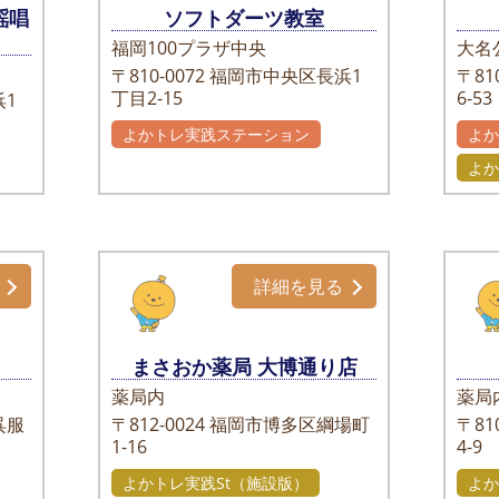
謡唱
ソフトダーツ教室
福岡100プラザ中央
大名
〒810-0072
福岡市中央区長浜1
〒810
丁目2-15
6-53
1
よかトレ実践ステーション
よ
よか
詳細を見る
まさおか薬局 大博通り店
薬局内
薬局
呉服
〒812-0024
福岡市博多区綱場町
〒810
1-16
4-
よかトレ実践St（施設版）
よか