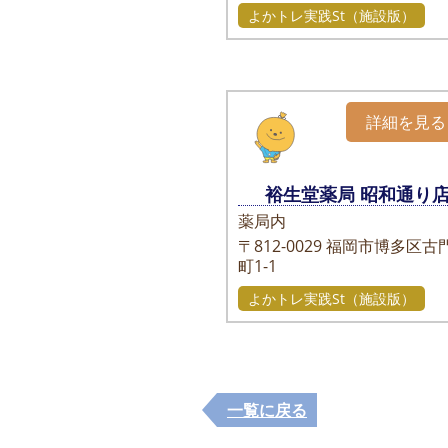
よかトレ実践St（施設版）
詳細を見る
裕生堂薬局 昭和通り
薬局内
〒812-0029
福岡市博多区古
町1-1
よかトレ実践St（施設版）
一覧に戻る