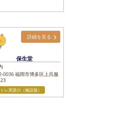
詳細を見る
保生堂
内
-0036
福岡市博多区上呉服
-23
トレ実践St（施設版）