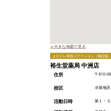
≫大きな地図で見る
よかトレ実践ステーション（施設版
裕生堂薬局 中洲店
住所
〒810-0
校区
冷泉地区
活動日時
第１・３