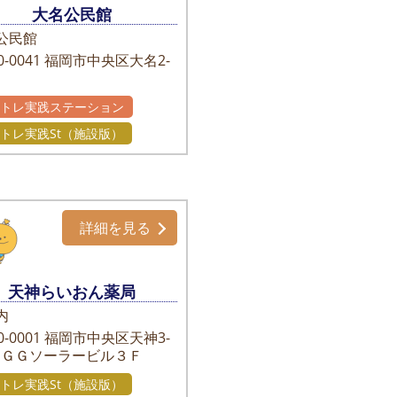
大名公民館
公民館
-0041
福岡市中央区大名2-
かトレ実践ステーション
トレ実践St（施設版）
詳細を見る
天神らいおん薬局
内
-0001
福岡市中央区天神3-
9 ＧＧソーラービル３Ｆ
トレ実践St（施設版）