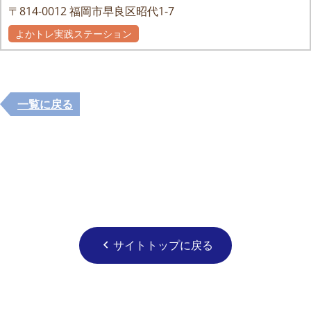
〒814-0012
福岡市早良区昭代1-7
よかトレ実践ステーション
一覧に戻る
サイトトップに戻る
chevron_left