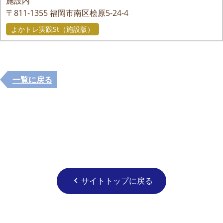
施設内
〒811-1355
福岡市南区桧原5-24-4
よかトレ実践St（施設版）
一覧に戻る
サイトトップに戻る
chevron_left