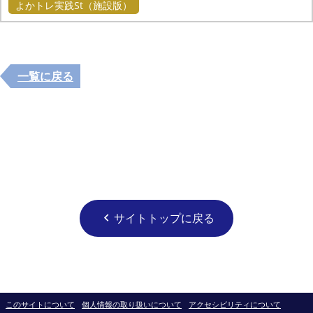
よかトレ実践St（施設版）
一覧に戻る
サイトトップに戻る
chevron_left
このサイトについて
個人情報の取り扱いについて
アクセシビリティについて