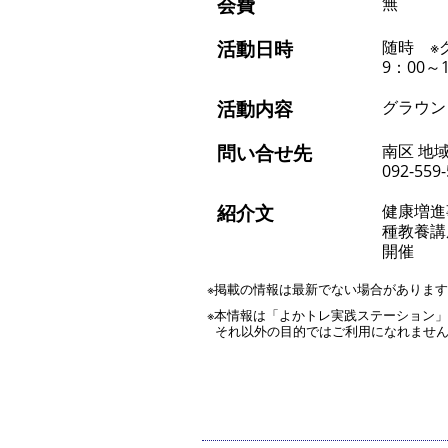
会費
無
活動日時
随時 ※
9：00～
活動内容
グラウン
問い合せ先
南区 地
092-559
紹介文
健康増進
種教養講
開催
※掲載の情報は最新でない場合がありま
※本情報は「よかトレ実践ステーション
それ以外の目的ではご利用になれませ