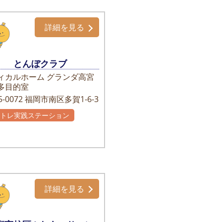
詳細を見る
とんぼクラブ
ィカルホーム グランダ高宮
多目的室
-0072
福岡市南区多賀1-6-3
かトレ実践ステーション
主グループ
詳細を見る