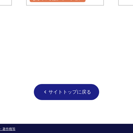
サイトトップに戻る
chevron_left
・著作権等