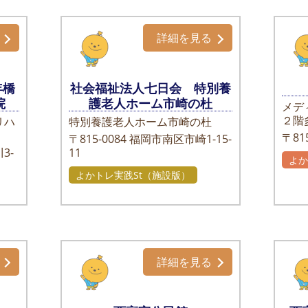
詳細を見る
年橋
社会福祉法人七日会 特別養
院
護老人ホーム市崎の杜
メデ
２階
リハ
特別養護老人ホーム市崎の杜
〒815
〒815-0084
福岡市南区市崎1-15-
3-
11
よ
よかトレ実践St（施設版）
自
詳細を見る