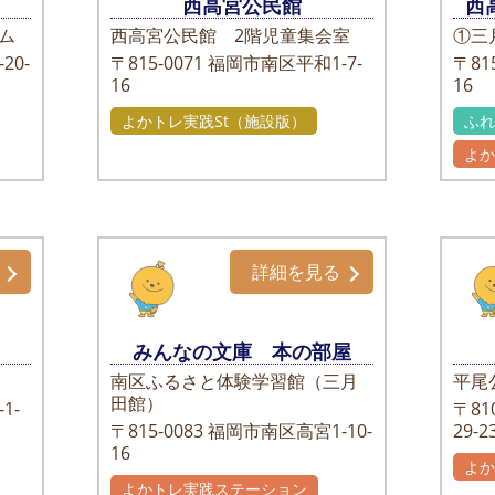
西高宮公民館
西
ム
西高宮公民館 2階児童集会室
①三
20-
〒815-0071
福岡市南区平和1-7-
〒815
16
16
よかトレ実践St（施設版）
ふ
よ
詳細を見る
みんなの文庫 本の部屋
南区ふるさと体験学習館（三月
平尾
田館）
1-
〒810
〒815-0083
福岡市南区高宮1-10-
29-2
16
よ
よかトレ実践ステーション