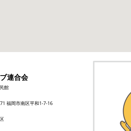
ブ連合会
民館
071 福岡市南区平和1-7-16
区