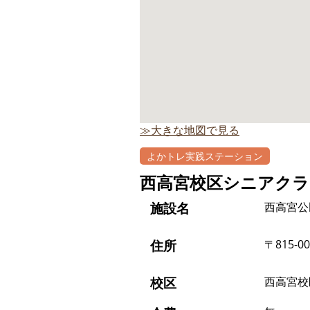
≫大きな地図で見る
よかトレ実践ステーション
西高宮校区シニアクラ
施設名
西高宮公
住所
〒815-0
校区
西高宮校