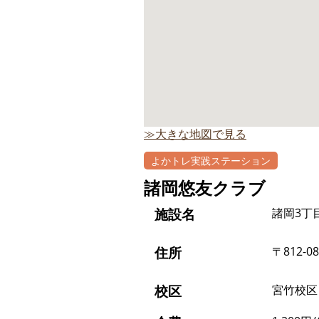
≫大きな地図で見る
よかトレ実践ステーション
諸岡悠友クラブ
施設名
諸岡3丁
住所
〒812-0
校区
宮竹校区