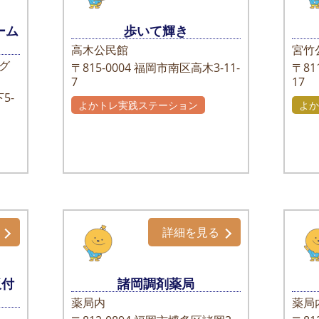
ーム
歩いて輝き
高木公民館
宮竹
グ
〒815-0004
福岡市南区高木3-11-
〒811
7
17
5-
よかトレ実践ステーション
よか
詳細を見る
板付
諸岡調剤薬局
薬局内
薬局