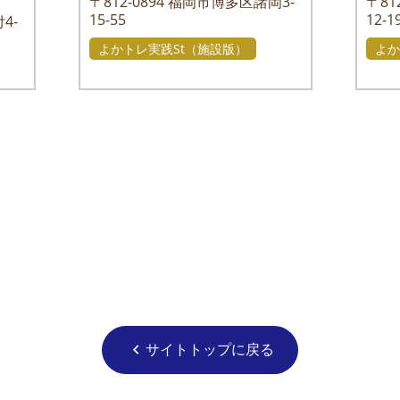
〒812-0894
福岡市博多区諸岡3-
〒812
15-55
12-1
4-
よかトレ実践St（施設版）
よか
サイトトップに戻る
chevron_left