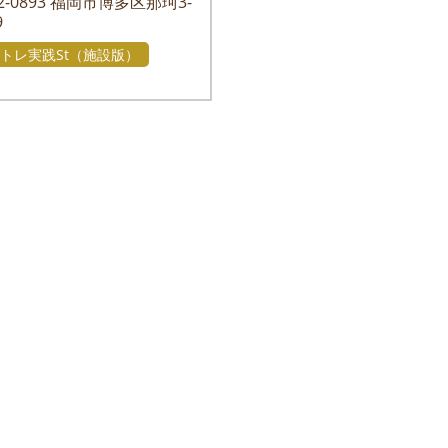
-0893
福岡市博多区那珂3-
9
トレ実践St（施設版）