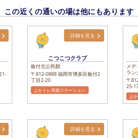
この近くの通いの場は他にもあります
詳細を見る
こつこつクラブ
板付北公民館
メデ
ラン
1-
〒812-0888
福岡市博多区板付2
丁目2-20
〒812
25-1
よかトレ実践ステーション
よ
詳細を見る