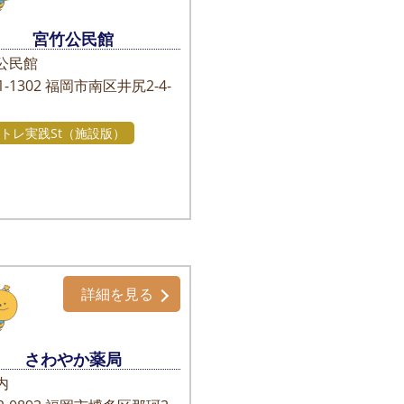
宮竹公民館
公民館
-1302
福岡市南区井尻2-4-
トレ実践St（施設版）
詳細を見る
さわやか薬局
内