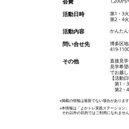
会費
1,200円
活動日時
第1・3火
第2・4火
活動内容
かんたん
問い合せ先
博多区地
419-110
その他
直接見学
見学希望
でお越し
【活動日
第1・3
第2・4
※掲載の情報は最新でない場合がありま
※本情報は「よかトレ実践ステーション
それ以外の目的ではご利用になれませ