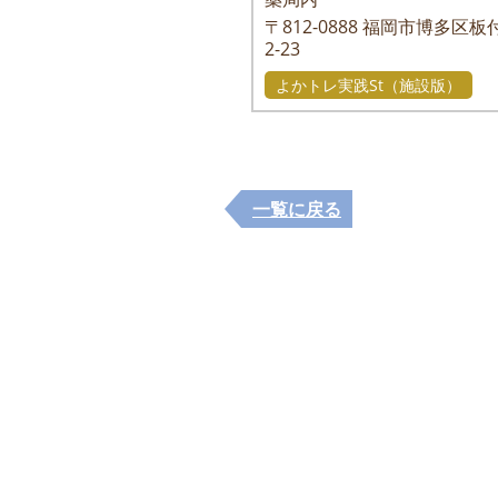
〒812-0888
福岡市博多区板付
2-23
よかトレ実践St（施設版）
一覧に戻る