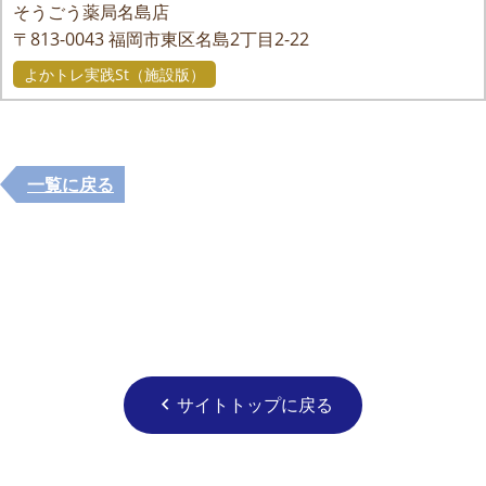
そうごう薬局名島店
〒813-0043
福岡市東区名島2丁目2-22
よかトレ実践St（施設版）
一覧に戻る
サイトトップに戻る
chevron_left