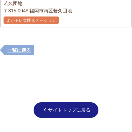
若久団地
〒815-0048
福岡市南区若久団地
よかトレ実践ステーション
自主グループ
一覧に戻る
サイトトップに戻る
chevron_left