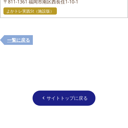
〒811-1361
福岡市南区西長住1-10-1
よかトレ実践St（施設版）
一覧に戻る
サイトトップに戻る
chevron_left