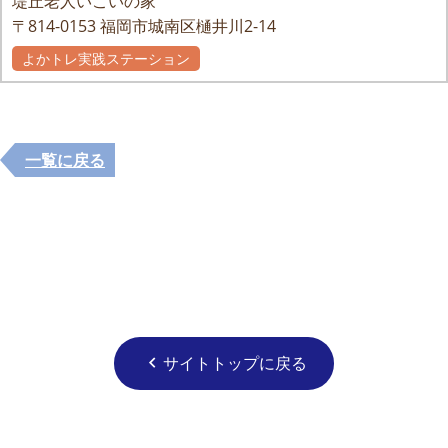
堤丘老人いこいの家
〒814-0153
福岡市城南区樋井川2-14
よかトレ実践ステーション
一覧に戻る
サイトトップに戻る
chevron_left