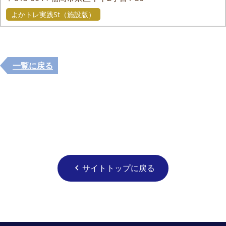
よかトレ実践St（施設版）
一覧に戻る
サイトトップに戻る
chevron_left