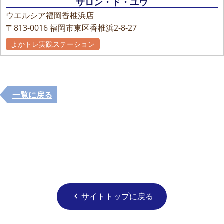
サロン・ド・ユウ
ウエルシア福岡香椎浜店
〒813-0016
福岡市東区香椎浜2-8-27
よかトレ実践ステーション
一覧に戻る
サイトトップに戻る
chevron_left