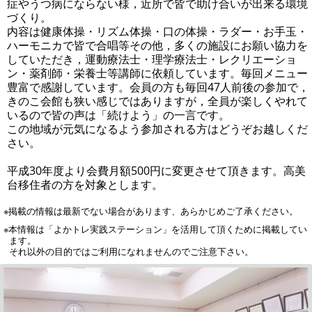
症やうつ病にならない様，近所で皆で助け合いが出来る環境
づくり。
内容は健康体操・リズム体操・口の体操・ラダー・お手玉・
ハーモニカで皆で合唱等その他，多くの施設にお願い協力を
していただき，運動療法士・理学療法士・レクリエーショ
ン・薬剤師・栄養士等講師に依頼しています。毎回メニュー
豊富で感謝しています。会員の方も毎回47人前後の参加で，
きのこ会館も狭い感じではありますが，全員が楽しくやれて
いるので皆の声は「続けよう」の一言です。
この地域が元気になるよう参加される方はどうぞお越しくだ
さい。
平成30年度より会費月額500円に変更させて頂きます。高美
台移住者の方を対象とします。
※掲載の情報は最新でない場合があります、あらかじめご了承ください。
※本情報は「よかトレ実践ステーション」を活用して頂くために掲載してい
ます。
それ以外の目的ではご利用になれませんのでご注意下さい。