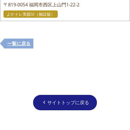
〒819-0054
福岡市西区上山門1-22-2
よかトレ実践St（施設版）
一覧に戻る
サイトトップに戻る
chevron_left