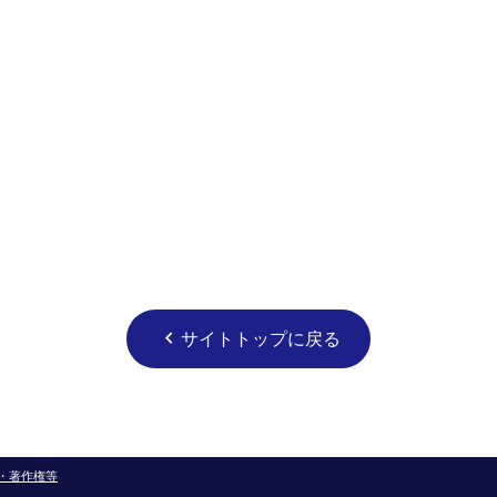
サイトトップに戻る
chevron_left
・著作権等