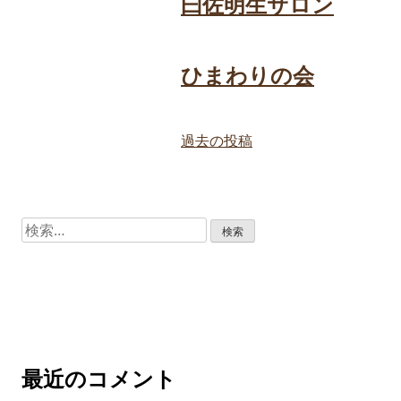
曰佐明生サロン
ひまわりの会
投
過去の投稿
稿
ナ
ビ
検
索:
ゲ
ー
シ
ョ
ン
最近のコメント