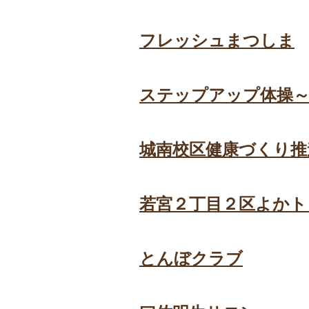
フレッシュまつしま
ステップアップ体操～
城南校区健康づくり推
若宮２丁目２区よかト
とんぼクラブ