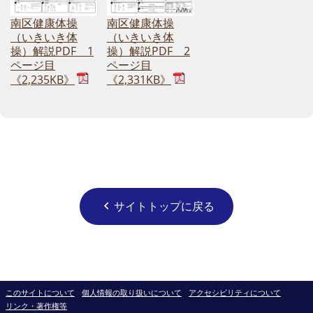
南区健康体操
南区健康体操
（いきいき体
（いきいき体
操）解説PDF 2
操）解説PDF 1
ページ目
ページ目
《2,331KB》
《2,235KB》
サイトトップに戻る
chevron_left
このサイトについて
個人情報の取り扱いについて
アクセシビリティについて
リンク・著作権等