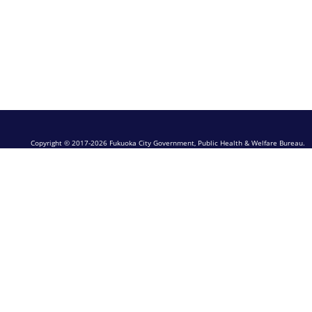
Copyright © 2017-2026 Fukuoka City Government, Public Health & Welfare Bureau.