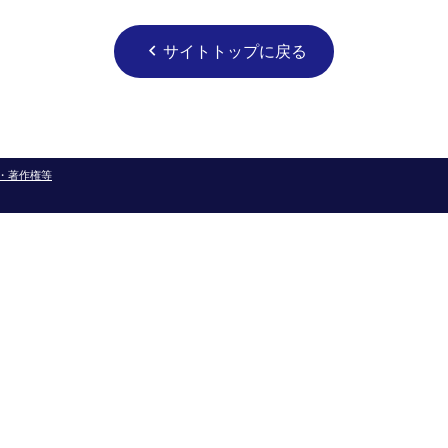
サイトトップに戻る
chevron_left
・著作権等