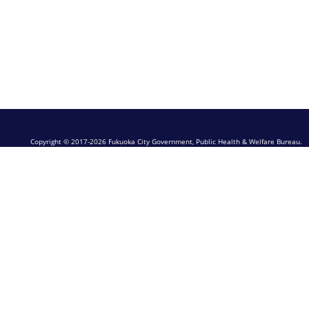
Copyright © 2017-2026 Fukuoka City Government, Public Health & Welfare Bureau.