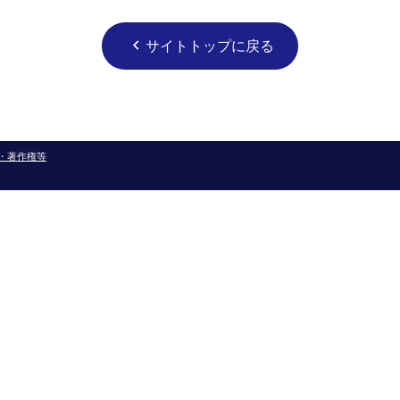
サイトトップに戻る
chevron_left
・著作権等