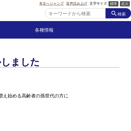
本文へジャンプ
音声読み上げ
文字サイズ
標準
拡大
search
検索
各種情報
ルしました
増え始める高齢者の孫世代の方に