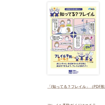
「
(
知ってる？フレイル」（
PDF
形