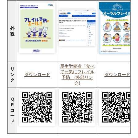
外
観
厚生労働省「食べ
リ
て元気にフレイル
ン
ダウンロード
ダウンロード
予防」(外部リン
ク
ク)
Ｑ
Ｒ
コ
ー
ド