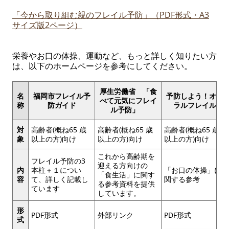
「
今から取り組む親のフレイル予防」（
PDF
形式・A3
サイズ版2ページ
）
栄養やお口の体操、運動など、もっと詳しく知りたい方
は、以下のホームページを参考にしてください。
厚生労働省 「食
名
福岡市フレイル予
予防しよう！オー
べて元気にフレイ
称
防ガイド
ラルフレイル
ル予防」
対
高齢者(概ね65 歳
高齢者(概ね65 歳
高齢者(概ね65 歳
象
以上の方)向け
以上の方)向け
以上の方)向け
これから高齢期を
フレイル予防の3
迎える方向けの
内
本柱＋１につい
「お口の体操」に
「食生活」に関す
容
て、詳しく記載し
関する参考
る参考資料を提供
ています
しています。
形
PDF形式
外部リンク
PDF形式
式