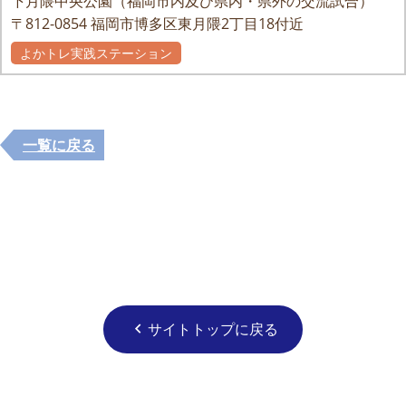
下月隈中央公園（福岡市内及び県内・県外の交流試合）
〒812-0854
福岡市博多区東月隈2丁目18付近
よかトレ実践ステーション
一覧に戻る
サイトトップに戻る
chevron_left