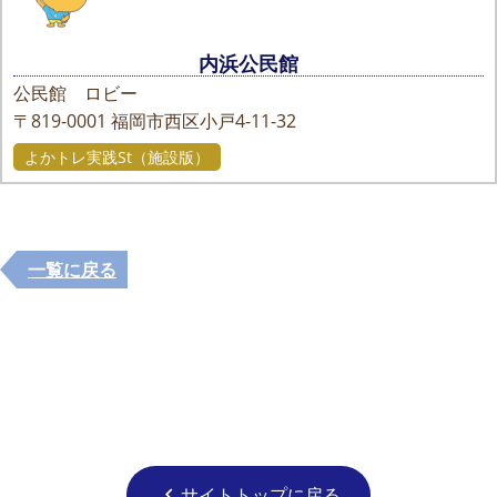
内浜公民館
公民館 ロビー
〒819-0001
福岡市西区小戸4-11-32
よかトレ実践St（施設版）
一覧に戻る
サイトトップに戻る
chevron_left