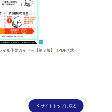
レイル予防ガイド～【第３版】（PDF形式）
サイトトップに戻る
chevron_left