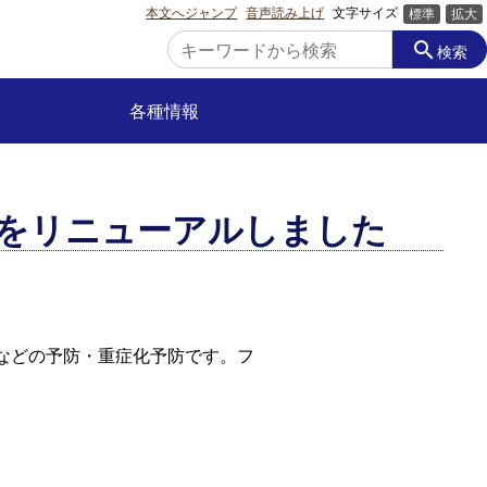
本文へジャンプ
音声読み上げ
文字サイズ
標準
拡大
search
検索
各種情報
 をリニューアルしました
などの予防・重症化予防です。フ