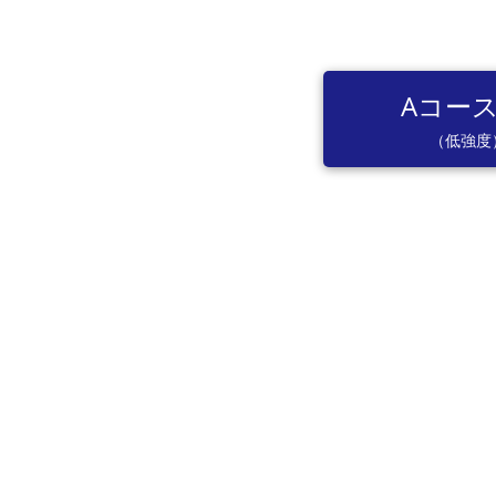
a
Aコー
（低強度