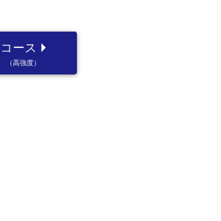
arrow_right
Cコース
（高強度）