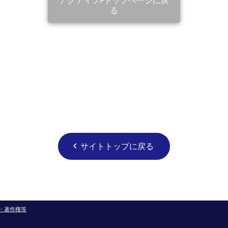
る
サイトトップに戻る
chevron_left
・著作権等