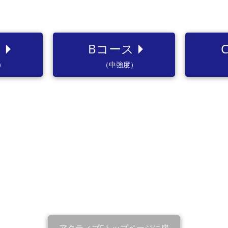
rrow_right
arrow_right
ス
Bコース
）
（中強度）
アクティブFトップページに戻