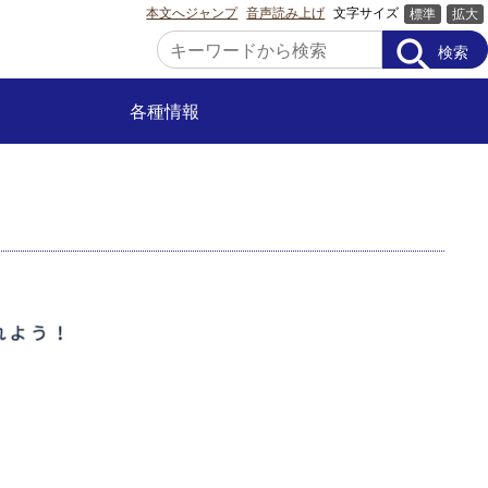
本文へジャンプ
音声読み上げ
文字サイズ
標準
拡大
search
検索
各種情報